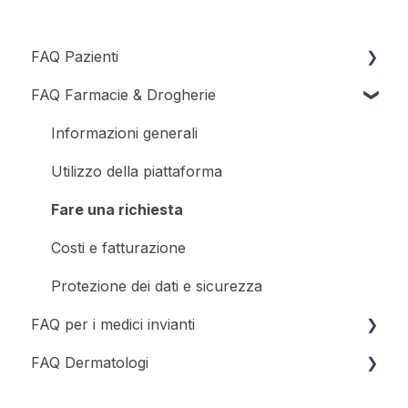
FAQ Pazienti
FAQ Farmacie & Drogherie
Registrarsi e Accedere
Informazioni generali
Utilizzo della piattaforma
Fare una richiesta
Costi e fatturazione
Protezione dei dati e sicurezza
FAQ per i medici invianti
FAQ Dermatologi
Informazioni generali
Registrazione e accesso
Informazioni generali